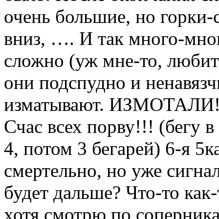
очень большие, но горки-с
вниз, …. И так много-мног
сложно (уж мне-то, любит
они подспудно и ненавязчи
изматывают. ИЗМОТАЛИ! 
Счас всех порву!!! (бегу 
4, потом 3 бегарей) 6-я 5к
смертельно, но уже сигнал
будет дальше? Что-то как-
хотя смотрю по соперника