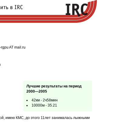
rgpu AT mail.ru
0
Лучшие результаты на период
2000—2005
42км - 2ч58мин
10000м - 35.21
ой, имею КМС, до этого 11лет занималась лыжными