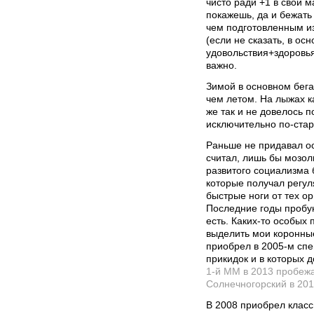
чисто ради +1 в свой 
покажешь, да и бежать
чем подготовленным из 
(если не сказать, в ос
удовольствия+здоровь
важно.
Зимой в основном бега
чем летом. На лыжах к
же так и не довелось п
исключительно по-стар
Раньше не придавал ос
считал, лишь бы мозол
развитого социализма 
которые получал регул
быстрые ноги от тех ор
Последние годы пробую
есть. Каких-то особых 
выделить мои коронны
приобрел в 2005-м спе
прикидок и в которых 
1-й ММ в 2013 пробежа
Солнечногорский в 201
В 2008 приобрел класс