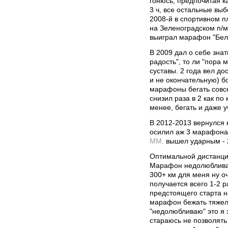
гонюсь, предпочитая к
3 ч, все остальные выбе
2008-й в спортивном п
на Зеленоградском п/м
выиграл марафон "Бело
В 2009 дал о себе знат
радость", то ли "пора 
суставы. 2 года вел д
и не окончательную) б
марафоны бегать совсе
снизил раза в 2 как по
менее, бегать и даже у
В 2012-2013 вернулся 
осилил аж 3 марафона,
ММ,
вышел ударным - 2:
Оптимальной дистанци
Марафон недолюбливаю
300+ км для меня ну о
получается всего 1-2 р
предстоящего старта н
марафон бежать тяжел
"недолюбливаю" это я з
стараюсь не позволять