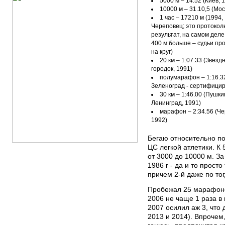
5000 м – 14.52 (Киев, 
10000 м – 31.10,5 (Мос
1 час – 17210 м (1994,
Череповец; это протокол
результат, на самом деле
400 м больше – судьи пр
на круг)
20 км – 1:07.33 (Звезд
городок, 1991)
полумарафон – 1:16.32
Зеленоград - сертифицир
30 км – 1:46.00 (Пушки
Ленинград, 1991)
марафон – 2:34.56 (Че
1992)
Бегаю относительно по
ЦС легкой атлетики. К 
от 3000 до 10000 м. З
1986 г - да и то просто
причем 2-й даже по то
Пробежал 25 марафоно
2006 не чаще 1 раза в 
2007 осилил аж 3, что 
2013 и 2014). Впрочем