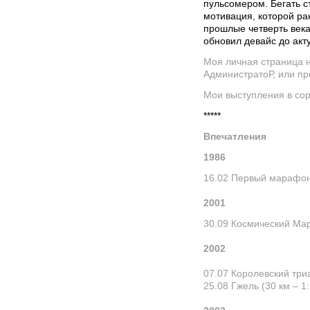
пульсомером. Бегать с
мотивация, которой ран
прошлые четверть века
обновил девайс до акт
Моя личная страница на
АдминистратоР, или пр
Мои выступления в сор
*****
Впечатления
1986
16.02
Первый марафо
2001
30.09
Космический Ма
2002
07.07
Королевский три
25.08
Гжель
(30 км – 1: